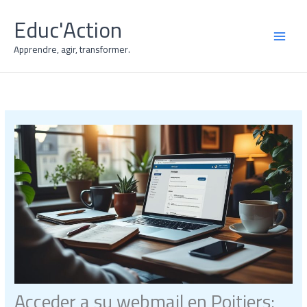
Ir
Educ'Action
al
contenido
MAI
Apprendre, agir, transformer.
MEN
Acceder a su webmail en Poitiers: