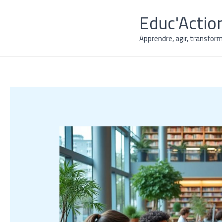
Aller
Educ'Actio
au
contenu
Apprendre, agir, transform