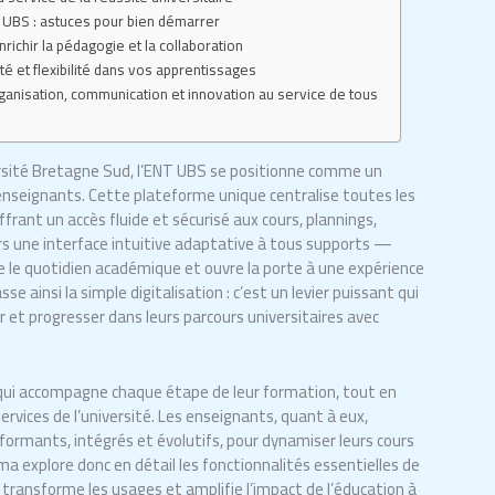
T UBS : astuces pour bien démarrer
nrichir la pédagogie et la collaboration
rté et flexibilité dans vos apprentissages
organisation, communication et innovation au service de tous
rsité Bretagne Sud, l’ENT UBS se positionne comme un
 enseignants. Cette plateforme unique centralise toutes les
ffrant un accès fluide et sécurisé aux cours, plannings,
s une interface intuitive adaptative à tous supports —
e le quotidien académique et ouvre la porte à une expérience
e ainsi la simple digitalisation : c’est un levier puissant qui
ir et progresser dans leurs parcours universitaires avec
l qui accompagne chaque étape de leur formation, tout en
services de l’université. Les enseignants, quant à eux,
formants, intégrés et évolutifs, pour dynamiser leurs cours
a explore donc en détail les fonctionnalités essentielles de
 transforme les usages et amplifie l’impact de l’éducation à