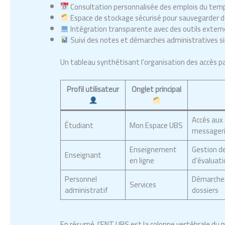
Consultation personnalisée des emplois du temps
Espace de stockage sécurisé pour sauvegarder 
Intégration transparente avec des outils exte
Suivi des notes et démarches administratives si
Un tableau synthétisant l’organisation des accès p
Profil utilisateur
Onglet principal
Accès aux 
Étudiant
Mon Espace UBS
messager
Enseignement
Gestion de
Enseignant
en ligne
d’évaluat
Personnel
Démarches
Services
administratif
dossiers
En résumé, l’ENT UBS est la colonne vertébrale du nu