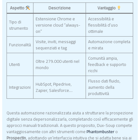
Aspetto
Descrizione
Vantaggio
Estensione Chrome e
Accessibilità e
Tipo di
versione cloud “always-
flessibilità d’uso
strumento
on”
ottimale
Visite, inviti, messaggi
Automazione completa
Funzionalità
sequenziati e tag
e mirata
Comunità ampia,
Oltre 279.000 utenti nel
Utenti
feedback e supporto
mondo
ricchi
Flusso dati fluido,
HubSpot, Pipedrive,
Integrazioni
aumento della
Zapier, Salesforce…
produttività
Questa automazione razionalizzata aiuta a strutturare la prospezione
digitale senza depersonalizzarla, completando così efficacemente gli
approcci manuali tradizionali. A questo proposito, Dux-Soup compete
vantaggiosamente con altri strumenti come
Phantombuster
o
ProspectIn
, adottando un’interfaccia intuitiva che si adatta bene sia ai