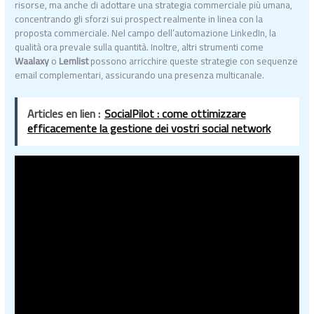
risorse, ma anche di adottare una strategia commerciale più umana,
concentrando gli sforzi sui prospect realmente in linea con la
proposta commerciale. Nel campo dell’automazione LinkedIn, la
qualità ora prevale sulla quantità. Inoltre, altri strumenti come
Waalaxy
o
Lemlist
possono arricchire queste strategie con sequenze
email complementari, assicurando una presenza multicanale.
Articles en lien :
SocialPilot : come ottimizzare
efficacemente la gestione dei vostri social network