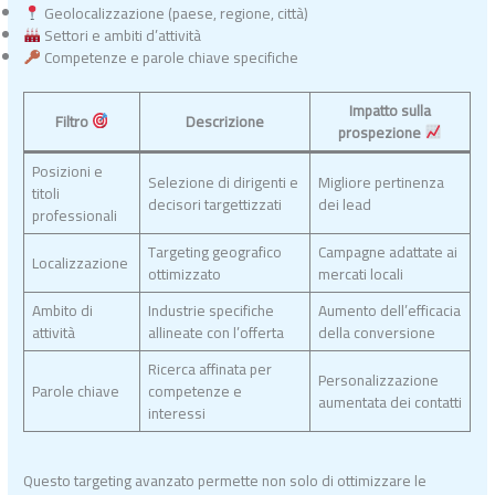
Geolocalizzazione (paese, regione, città)
Settori e ambiti d’attività
Competenze e parole chiave specifiche
Impatto sulla
Filtro
Descrizione
prospezione
Posizioni e
Selezione di dirigenti e
Migliore pertinenza
titoli
decisori targettizzati
dei lead
professionali
Targeting geografico
Campagne adattate ai
Localizzazione
ottimizzato
mercati locali
Ambito di
Industrie specifiche
Aumento dell’efficacia
attività
allineate con l’offerta
della conversione
Ricerca affinata per
Personalizzazione
Parole chiave
competenze e
aumentata dei contatti
interessi
Questo targeting avanzato permette non solo di ottimizzare le