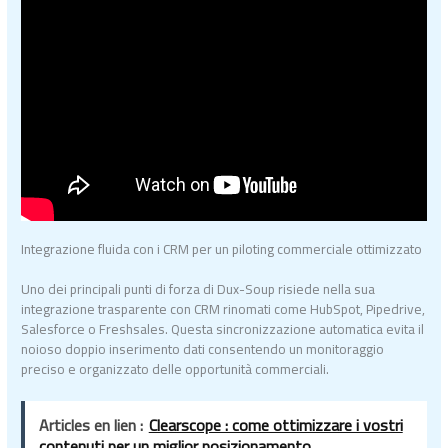
Integrazione fluida con i CRM per un piloting commerciale ottimizzato
Uno dei principali punti di forza di Dux-Soup risiede nella sua
integrazione trasparente con CRM rinomati come HubSpot, Pipedrive,
Salesforce o Freshsales. Questa sincronizzazione automatica evita il
noioso doppio inserimento dati consentendo un monitoraggio
preciso e organizzato delle opportunità commerciali.
Articles en lien :
Clearscope : come ottimizzare i vostri
contenuti per un miglior posizionamento