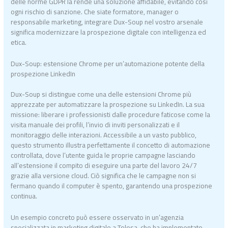
delle norme GDPR la rende una soluzione affidabile, evitando così
ogni rischio di sanzione. Che siate formatore, manager o
responsabile marketing, integrare Dux-Soup nel vostro arsenale
significa modernizzare la prospezione digitale con intelligenza ed
etica.
Dux-Soup: estensione Chrome per un’automazione potente della
prospezione LinkedIn
Dux-Soup si distingue come una delle estensioni Chrome più
apprezzate per automatizzare la prospezione su LinkedIn. La sua
missione: liberare i professionisti dalle procedure faticose come la
visita manuale dei profili, l’invio di inviti personalizzati e il
monitoraggio delle interazioni. Accessibile a un vasto pubblico,
questo strumento illustra perfettamente il concetto di automazione
controllata, dove l’utente guida le proprie campagne lasciando
all’estensione il compito di eseguire una parte del lavoro 24/7
grazie alla versione cloud. Ciò significa che le campagne non si
fermano quando il computer è spento, garantendo una prospezione
continua.
Un esempio concreto può essere osservato in un’agenzia
specializzata in marketing digitale a Tolosa, che ha implementato