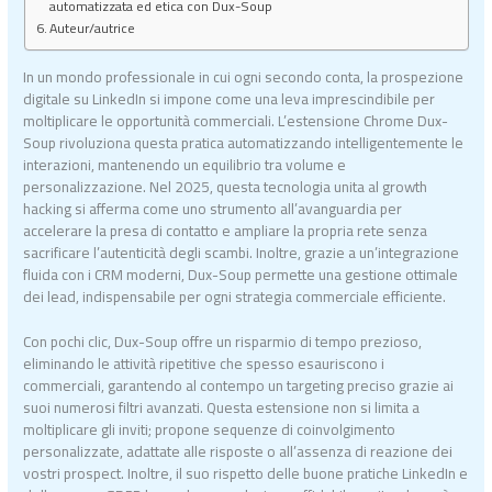
automatizzata ed etica con Dux-Soup
Auteur/autrice
In un mondo professionale in cui ogni secondo conta, la prospezione
digitale su LinkedIn si impone come una leva imprescindibile per
moltiplicare le opportunità commerciali. L’estensione Chrome Dux-
Soup rivoluziona questa pratica automatizzando intelligentemente le
interazioni, mantenendo un equilibrio tra volume e
personalizzazione. Nel 2025, questa tecnologia unita al growth
hacking si afferma come uno strumento all’avanguardia per
accelerare la presa di contatto e ampliare la propria rete senza
sacrificare l’autenticità degli scambi. Inoltre, grazie a un’integrazione
fluida con i CRM moderni, Dux-Soup permette una gestione ottimale
dei lead, indispensabile per ogni strategia commerciale efficiente.
Con pochi clic, Dux-Soup offre un risparmio di tempo prezioso,
eliminando le attività ripetitive che spesso esauriscono i
commerciali, garantendo al contempo un targeting preciso grazie ai
suoi numerosi filtri avanzati. Questa estensione non si limita a
moltiplicare gli inviti; propone sequenze di coinvolgimento
personalizzate, adattate alle risposte o all’assenza di reazione dei
vostri prospect. Inoltre, il suo rispetto delle buone pratiche LinkedIn e